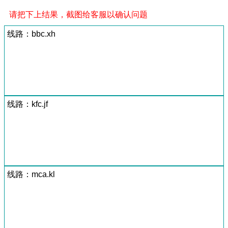
请把下上结果，截图给客服以确认问题
线路：bbc.xh
线路：kfc.jf
线路：mca.kl